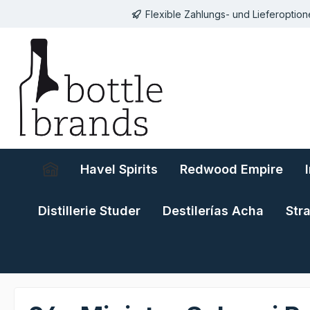
Flexible Zahlungs- und Lieferoptio
springen
Zur Hauptnavigation springen
Havel Spirits
Redwood Empire
Distillerie Studer
Destilerías Acha
Str