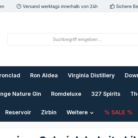
nen
Versand werktags innerhalb von 24h
Sichere B
Ironclad
Ron Aldea
Virginia Distillery
Down
ange Nature Gin
Romdeluxe
327 Spirits
Th
Reservoir
Zirbin
Weitere
% SALE %