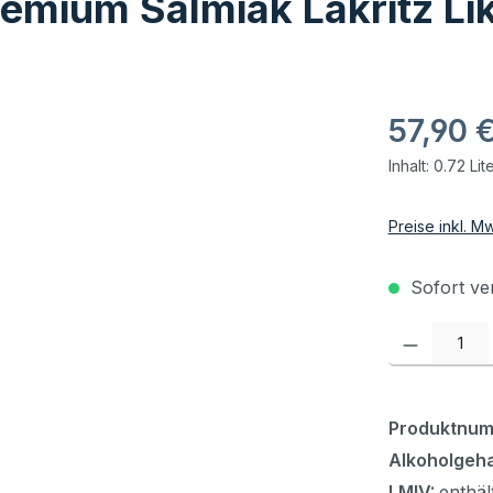
remium Salmiak Lakritz L
57,90 
Inhalt:
0.72 Lit
Preise inkl. M
Sofort ver
Produkt Anzahl:
Produktnu
Alkoholgeha
LMIV:
enthäl