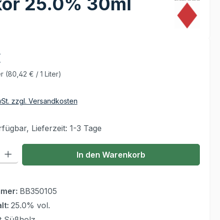
ikör 25.0% 30ml
€
er
(80,42 € / 1 Liter)
wSt. zzgl. Versandkosten
fügbar, Lieferzeit: 1-3 Tage
 Gib den gewünschten Wert ein oder benutze die Schaltflächen um die Anzahl
In den Warenkorb
mmer:
BB350105
lt:
25.0% vol.
t Süßholz