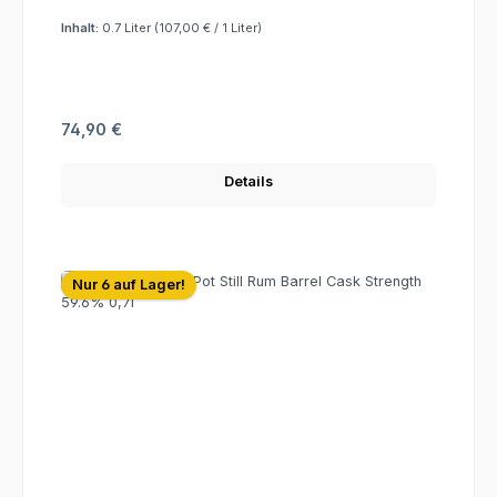
Inhalt:
0.7 Liter
(107,00 € / 1 Liter)
Regulärer Preis:
74,90 €
Details
Nur 6 auf Lager!