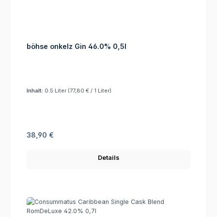
böhse onkelz Gin 46.0% 0,5l
Inhalt:
0.5 Liter
(77,80 € / 1 Liter)
Regulärer Preis:
38,90 €
Details