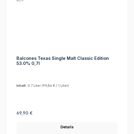
Balcones Texas Single Malt Classic Edition
53.0% 0,7l
Inhalt:
0.7 Liter
(99,86 € / 1 Liter)
Regulärer Preis:
69,90 €
Details