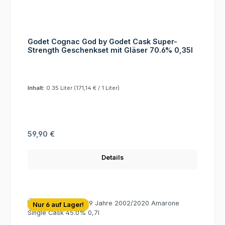
Godet Cognac God by Godet Cask Super-
Strength Geschenkset mit Gläser 70.6% 0,35l
Inhalt:
0.35 Liter
(171,14 € / 1 Liter)
Regulärer Preis:
59,90 €
Details
Nur 6 auf Lager!