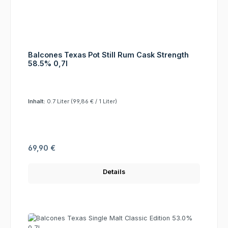
Balcones Texas Pot Still Rum Cask Strength
58.5% 0,7l
Inhalt:
0.7 Liter
(99,86 € / 1 Liter)
Regulärer Preis:
69,90 €
Details