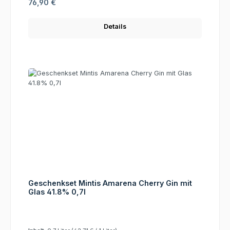
Regulärer Preis:
76,90 €
Details
Geschenkset Mintis Amarena Cherry Gin mit
Glas 41.8% 0,7l