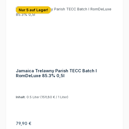
Nur 5 auf Lager!
Jamaica Trelawny Parish TECC Batch I
RomDeLuxe 85.3% 0,5l
Inhalt:
0.5 Liter
(159,80 € / 1 Liter)
Regulärer Preis:
79,90 €