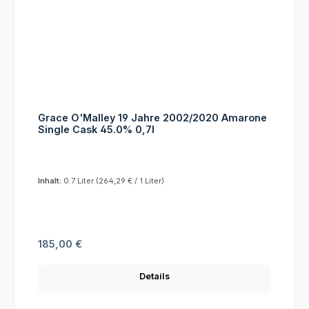
Grace O'Malley 19 Jahre 2002/2020 Amarone
Single Cask 45.0% 0,7l
Inhalt:
0.7 Liter
(264,29 € / 1 Liter)
Regulärer Preis:
185,00 €
Details