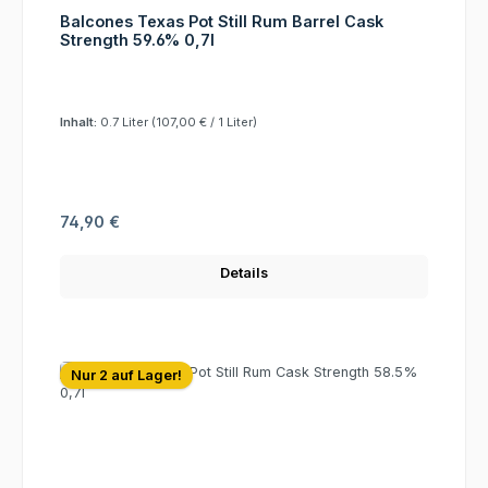
Balcones Texas Pot Still Rum Barrel Cask
Strength 59.6% 0,7l
Inhalt:
0.7 Liter
(107,00 € / 1 Liter)
Regulärer Preis:
74,90 €
Details
Nur 2 auf Lager!