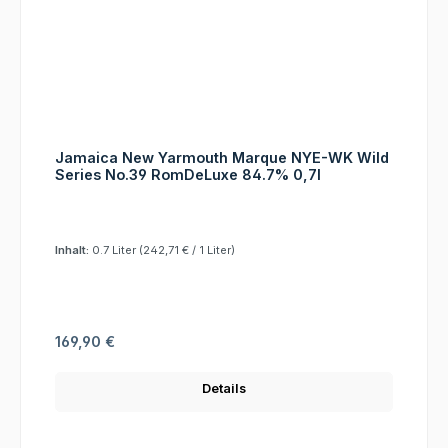
Jamaica New Yarmouth Marque NYE-WK Wild
Series No.39 RomDeLuxe 84.7% 0,7l
Inhalt:
0.7 Liter
(242,71 € / 1 Liter)
Regulärer Preis:
169,90 €
Details