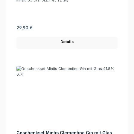
Inhalt:
0.7 Liter
(42,71 € / 1 Liter)
Regulärer Preis:
29,90 €
Details
Geschenkset Mintis Clementine Gin mit Glas