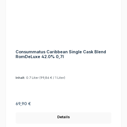
Consummatus Caribbean Single Cask Blend
RomDeLuxe 42.0% 0,7l
Inhalt:
0.7 Liter
(99,86 € / 1 Liter)
Regulärer Preis:
69,90 €
Details