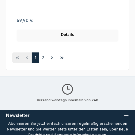
Regulärer Preis:
69,90 €
Details
Seite
Seite
1
2
Versand werktags innerhalb von 24h
Newsletter
Abonnieren Sie jetzt einfach unseren regelmäßig erscheinenden
Newsletter und Sie werden stets unter den Ersten sein, über neue
Produkte und Angebote informiert werden.