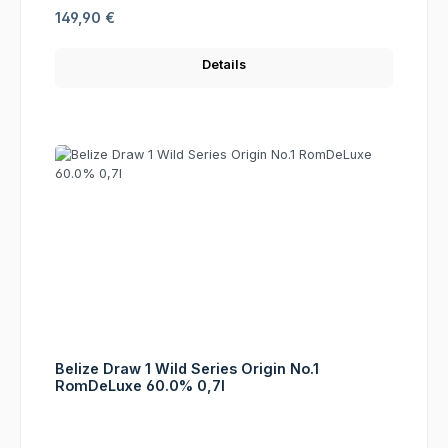
Regulärer Preis:
149,90 €
Details
Belize Draw 1 Wild Series Origin No.1
RomDeLuxe 60.0% 0,7l