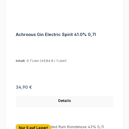
Achroous Gin Electric Spirit 41.0% 0,7l
Inhalt:
0.7 Liter
(49,86 € / 1 Liter)
Regulärer Preis:
34,90 €
Details
Nur 5 auf Lager!