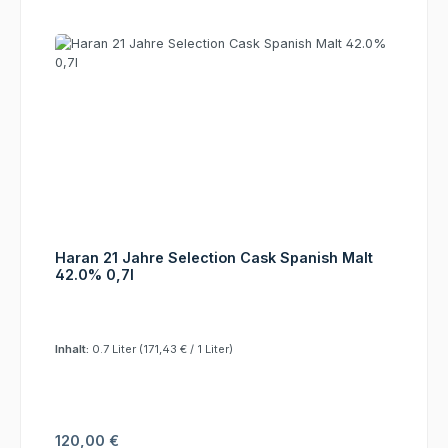
Haran 21 Jahre Selection Cask Spanish Malt
42.0% 0,7l
Inhalt:
0.7 Liter
(171,43 € / 1 Liter)
Regulärer Preis:
120,00 €