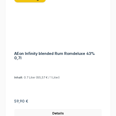
AEon Infinity blended Rum Romdeluxe 43%
0,7l
Inhalt:
0.7 Liter
(85,57 € / 1 Liter)
Regulärer Preis:
59,90 €
Details