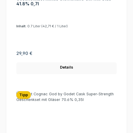
41.8% 0,7l
Inhalt:
0.7 Liter
(42,71 € / 1 Liter)
Regulärer Preis:
29,90 €
Details
Tipp