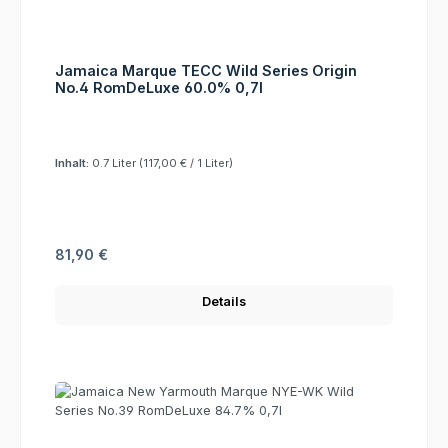
Jamaica Marque TECC Wild Series Origin
No.4 RomDeLuxe 60.0% 0,7l
Inhalt:
0.7 Liter
(117,00 € / 1 Liter)
Regulärer Preis:
81,90 €
Details