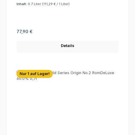
Inhalt:
0.7 Liter
(111,29 € / 1 Liter)
Regulärer Preis:
77,90 €
Details
Nur 1 auf Lager!