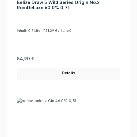
Belize Draw 5 Wild Series Origin No.2
RomDeLuxe 60.0% 0,7l
Inhalt:
0.7 Liter
(121,29 € / 1 Liter)
Regulärer Preis:
84,90 €
Details