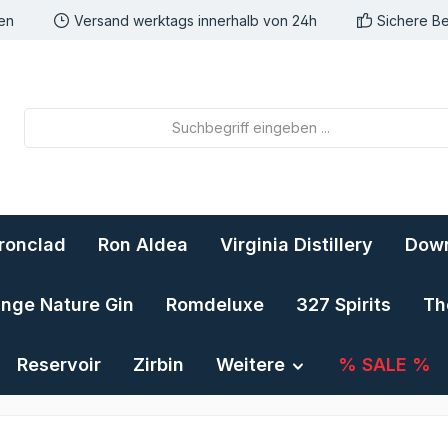
nen
Versand werktags innerhalb von 24h
Sichere B
Ironclad
Ron Aldea
Virginia Distillery
Down
ange Nature Gin
Romdeluxe
327 Spirits
Th
Reservoir
Zirbin
Weitere
% SALE %