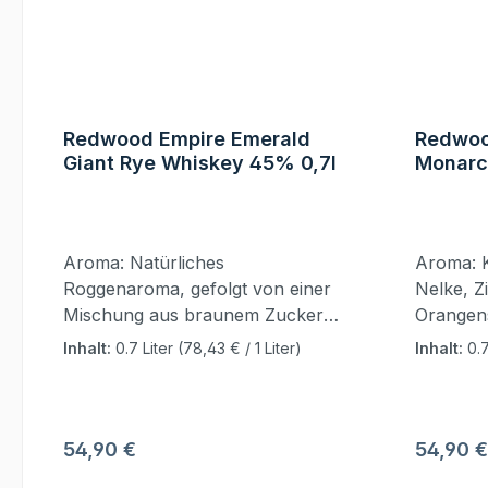
Redwood Empire Emerald
Redwoo
Giant Rye Whiskey 45% 0,7l
Monarc
45% 0,
Aroma: Natürliches
Aroma: 
Roggenaroma, gefolgt von einer
Nelke, Zi
Mischung aus braunem Zucker
Orangen
und Zimt mit einem Hauch von
sowie ei
Inhalt:
0.7 Liter
(78,43 € / 1 Liter)
Inhalt:
0.7
Pfeffer.Geschmack: Unvergleichli
Hauch v
che Gewürzkomplexität mit
Sandelh
sanften Roggennoten. Ein Hauch
Süße de
von Honig und Orangenschale,
des Rogg
Regulärer Preis:
Reguläre
54,90 €
54,90 €
die in eine pfeffrige Note
einem fa