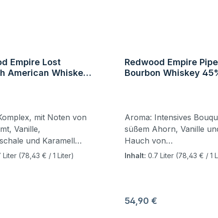
d Empire Lost
Redwood Empire Pip
h American Whiskey
Bourbon Whiskey 45%
7l
Komplex, mit Noten von
Aroma: Intensives Bouqu
mt, Vanille,
süßem Ahorn, Vanille un
schale und Karamell
Hauch von
nem faszinierenden
Honig.Geschmack: Reichh
 Liter
(78,43 € / 1 Liter)
Inhalt:
0.7 Liter
(78,43 € / 1 L
on
tiefgründig und komplex 
olz.Geschmack: Die
gerösteten Pekannüssen, 
s Maises und die Würze
und einem anhaltenden
ens verbinden sich mit
Raucharoma sowie holzi
r Preis:
Regulärer Preis:
54,90 €
st ahornsirupartigen
Noten. Weich mit einem