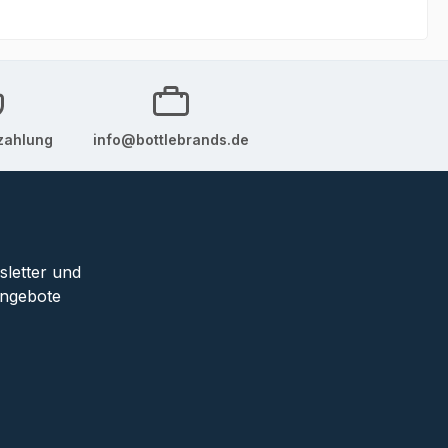
im
nd
und
ohn Muir
 erhält
zahlung
info@bottlebrands.de
ucht.“
 ist ein
r
ige
. Ein
sletter und
Angebote
lima
t für die
iskys.
rn
e und
der
nen