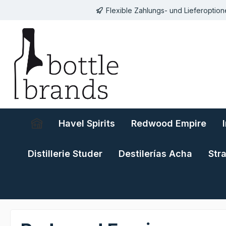
Flexible Zahlungs- und Lieferoptio
springen
Zur Hauptnavigation springen
Havel Spirits
Redwood Empire
Distillerie Studer
Destilerías Acha
Str