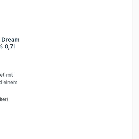
e Dream
 0,7l
et mit
d einem
altig,
iter)
mit
Vanille
gen
 Hauch