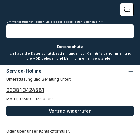
Um weiterzugehen, geben Sie die oben abgebildeten Zeichen ein
*
Datenschutz
Ich habe die
Datenschutzbestimmungen
zur Kenntnis genommen und
die
AGB
gelesen und bin mit ihnen einverstanden.
Service-Hotline
Unterstützung und Beratung unter:
03381 3424581
Mo-Fr, 09:00 - 17:00 Uhr
Vertrag widerrufen
Oder über unser
Kontaktformular
.