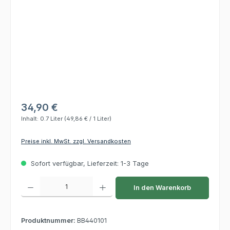
34,90 €
Inhalt:
0.7 Liter
(49,86 € / 1 Liter)
Preise inkl. MwSt. zzgl. Versandkosten
Sofort verfügbar, Lieferzeit: 1-3 Tage
Produkt Anzahl: Gib den gewünschten Wert ein oder benutze die Schaltflächen um die 
In den Warenkorb
Produktnummer:
BB440101