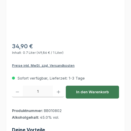
34,90 €
Inhalt:
0.7 Liter
(49,86 € / 1 Liter)
Preise inkl. MwSt. zzgl. Versandkosten
Sofort verfügbar, Lieferzeit: 1-3 Tage
Produkt Anzahl: Gib den gewünschten Wert ein oder benutze die Schaltflächen um die 
In den Warenkorb
Produktnummer:
BB010802
Alkoholgehalt:
45.0% vol.
Deine Vorteile