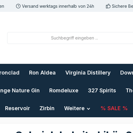
nen
Versand werktags innerhalb von 24h
Sichere B
Ironclad
Ron Aldea
Virginia Distillery
Down
ange Nature Gin
Romdeluxe
327 Spirits
Th
Reservoir
Zirbin
Weitere
% SALE %