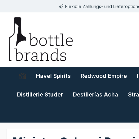
Flexible Zahlungs- und Lieferoptio
springen
Zur Hauptnavigation springen
Havel Spirits
Redwood Empire
Distillerie Studer
Destilerías Acha
Str