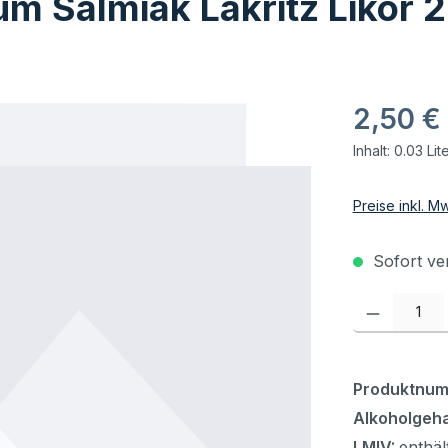
um Salmiak Lakritz Likör
2,50 €
Inhalt:
0.03 Lit
Preise inkl. M
Sofort ver
Produkt Anzahl:
Produktnu
Alkoholgeha
LMIV:
enthäl