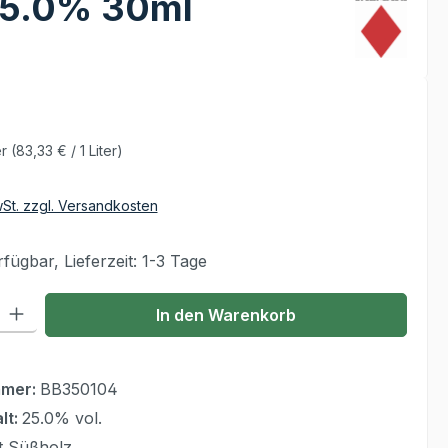
 25.0% 30ml
er
(83,33 € / 1 Liter)
wSt. zzgl. Versandkosten
fügbar, Lieferzeit: 1-3 Tage
 Gib den gewünschten Wert ein oder benutze die Schaltflächen um die Anzahl
In den Warenkorb
mmer:
BB350104
lt:
25.0% vol.
t Süßholz