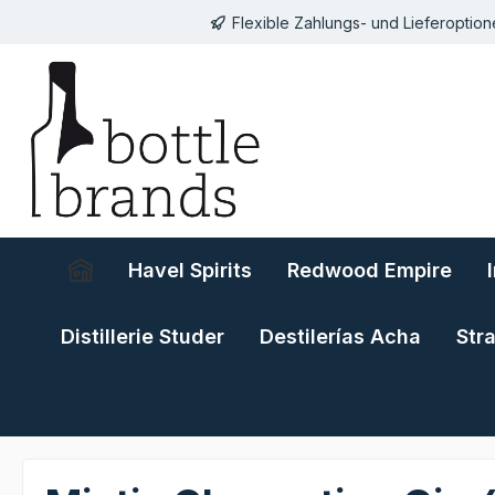
Flexible Zahlungs- und Lieferoptio
springen
Zur Hauptnavigation springen
Havel Spirits
Redwood Empire
Distillerie Studer
Destilerías Acha
Str