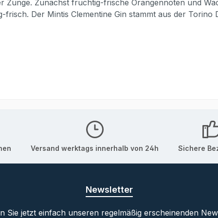
er Zunge. Zunächst fruchtig-frische Orangennoten und Wac
isch. Der Mintis Clementine Gin stammt aus der Torino Dist
er Rita und weiteren Mitarbeitern geleitet. Destilliert wird
lle. Der mit Clementinen verfeinerte Gin überzeugt im Aro
ie von Orangennoten, Grapefruitschalen und Gewürzen beg
eller: Torino Distillati SPAInverkehrbringer: Bottle Brand
onen
Versand werktags innerhalb von 24h
Sichere Be
Newsletter
 Sie jetzt einfach unseren regelmäßig erscheinenden New