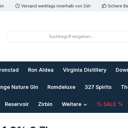
nen
Versand werktags innerhalb von 24h
Sichere B
Ironclad
Ron Aldea
Virginia Distillery
Down
ange Nature Gin
Romdeluxe
327 Spirits
Th
Reservoir
Zirbin
Weitere
% SALE %