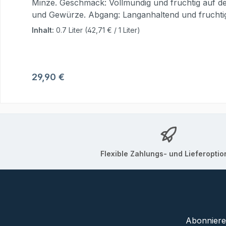
Minze. Geschmack: Vollmundig und fruchtig auf d
und Gewürze. Abgang: Langanhaltend und fruchtig-fr
von Carlo Vergnano, seiner Frau Piera, seiner Tocht
Inhalt:
0.7 Liter
(42,71 € / 1 Liter)
Grad in einer speziell angefertigten Vakuumdesti
Geschmack zeigen sich typische Wacholdernoten, d
Clementine Gin mit 41.8% vol. Produktart: GinHerst
Brandenburg, DeutschlandUrsprungsland: Italien
Regulärer Preis:
29,90 €
Flexible Zahlungs- und Lieferopti
Abonnieren