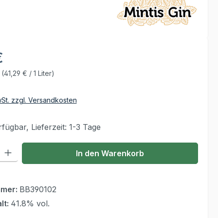
€
r
(41,29 € / 1 Liter)
wSt. zzgl. Versandkosten
fügbar, Lieferzeit: 1-3 Tage
 Gib den gewünschten Wert ein oder benutze die Schaltflächen um die Anzahl
In den Warenkorb
mmer:
BB390102
lt:
41.8% vol.