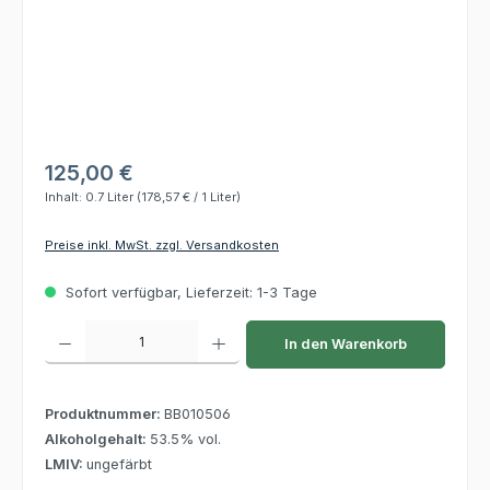
125,00 €
Inhalt:
0.7 Liter
(178,57 € / 1 Liter)
Preise inkl. MwSt. zzgl. Versandkosten
Sofort verfügbar, Lieferzeit: 1-3 Tage
Produkt Anzahl: Gib den gewünschten Wert ein oder benutze die Schaltflächen um die 
In den Warenkorb
Produktnummer:
BB010506
Alkoholgehalt:
53.5% vol.
LMIV:
ungefärbt