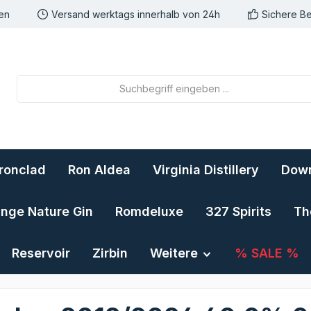
nen
Versand werktags innerhalb von 24h
Sichere B
Ironclad
Ron Aldea
Virginia Distillery
Down
ange Nature Gin
Romdeluxe
327 Spirits
Th
Reservoir
Zirbin
Weitere
% SALE %