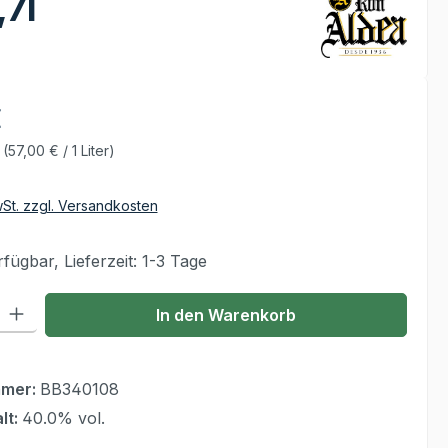
7l
€
r
(57,00 € / 1 Liter)
wSt. zzgl. Versandkosten
fügbar, Lieferzeit: 1-3 Tage
 Gib den gewünschten Wert ein oder benutze die Schaltflächen um die Anzahl
In den Warenkorb
mmer:
BB340108
lt:
40.0% vol.