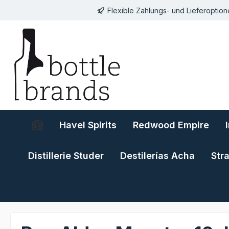
Flexible Zahlungs- und Lieferoptio
springen
Zur Hauptnavigation springen
Havel Spirits
Redwood Empire
Distillerie Studer
Destilerías Acha
Str