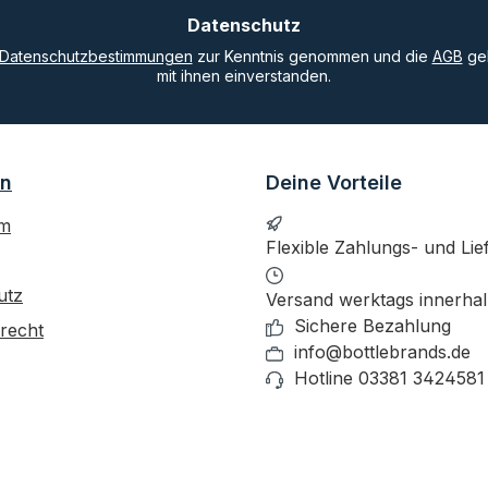
Datenschutz
Datenschutzbestimmungen
zur Kenntnis genommen und die
AGB
gel
mit ihnen einverstanden.
on
Deine Vorteile
um
Flexible Zahlungs- und Lie
utz
Versand werktags innerha
Sichere Bezahlung
recht
info@bottlebrands.de
Hotline 03381 3424581