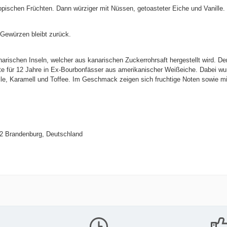
opischen Früchten. Dann würziger mit Nüssen, getoasteter Eiche und Vanille.
 Gewürzen bleibt zurück.
schen Inseln, welcher aus kanarischen Zuckerrohrsaft hergestellt wird. Der S
lgte für 12 Jahre in Ex-Bourbonfässer aus amerikanischer Weißeiche. Dabei w
lle, Karamell und Toffee. Im Geschmack zeigen sich fruchtige Noten sowie m
772 Brandenburg, Deutschland