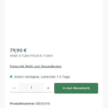
79,90 €
Inhalt:
0.7 Liter
(114,14 € / 1 Liter)
Preise inkl. MwSt. zzgl. Versandkosten
Sofort verfügbar, Lieferzeit: 1-3 Tage
Produkt Anzahl: Gib den gewünschten Wert ein oder benutze die Schaltflächen um die 
In den Warenkorb
Produktnummer:
BB340110