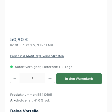
50,90 €
Inhalt:
0.7 Liter
(72,71 € / 1 Liter)
Preise inkl. MwSt. zzgl. Versandkosten
Sofort verfügbar, Lieferzeit: 1-3 Tage
Produkt Anzahl: Gib den gewünschten Wert ein oder benutze die Schaltflächen um die 
In den Warenkorb
Produktnummer:
BB410105
Alkoholgehalt:
41.0% vol.
Deine Vorteile