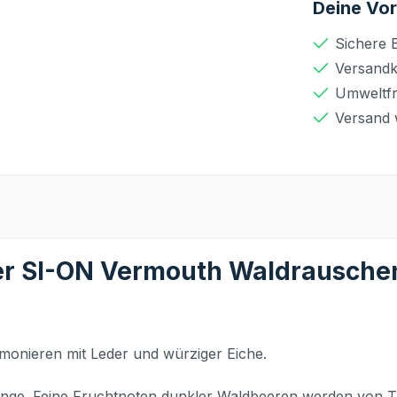
Deine Vor
Sichere 
Versandko
Umweltfr
Versand 
er SI-ON Vermouth Waldrauschen
monieren mit Leder und würziger Eiche.
ge. Feine Fruchtnoten dunkler Waldbeeren werden von Ta