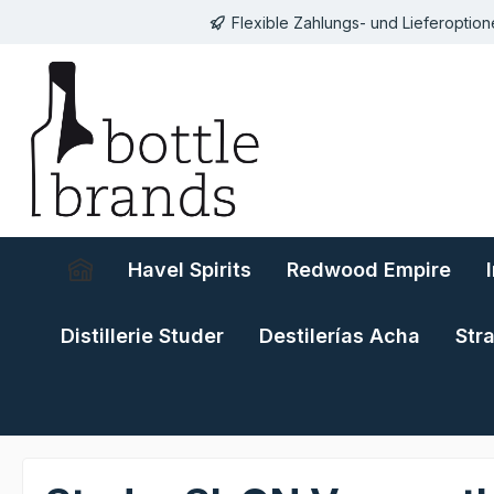
Flexible Zahlungs- und Lieferoptio
springen
Zur Hauptnavigation springen
Havel Spirits
Redwood Empire
Distillerie Studer
Destilerías Acha
Str