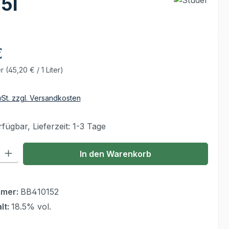
5l
€
er
(45,20 € / 1 Liter)
wSt. zzgl. Versandkosten
fügbar, Lieferzeit: 1-3 Tage
 Gib den gewünschten Wert ein oder benutze die Schaltflächen um die Anzahl
In den Warenkorb
mmer:
BB410152
lt:
18.5% vol.