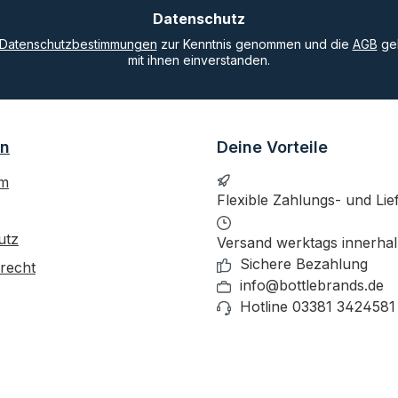
Datenschutz
Datenschutzbestimmungen
zur Kenntnis genommen und die
AGB
gel
mit ihnen einverstanden.
on
Deine Vorteile
um
Flexible Zahlungs- und Lie
utz
Versand werktags innerha
Sichere Bezahlung
recht
info@bottlebrands.de
Hotline 03381 3424581