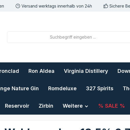
nen
Versand werktags innerhalb von 24h
Sichere B
Ironclad
Ron Aldea
Virginia Distillery
Down
ange Nature Gin
Romdeluxe
327 Spirits
Th
Reservoir
Zirbin
Weitere
% SALE %