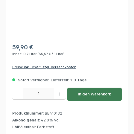
59,90 €
Inhalt:
0.7 Liter
(85,57 € / 1 Liter)
Preise inkl. MwSt. zzgl. Versandkosten
Sofort verfügbar, Lieferzeit: 1-3 Tage
Produkt Anzahl: Gib den gewünschten Wert ein oder benutze die Schaltflächen um die 
In den Warenkorb
Produktnummer:
BB410132
Alkoholgehalt:
42.0% vol.
LMIV:
enthält Farbstoff