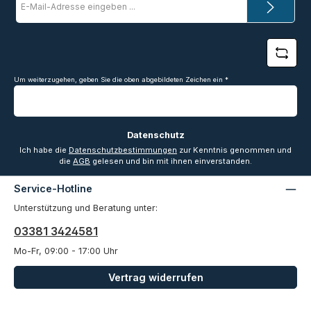
Mail-
Adresse
*
Um weiterzugehen, geben Sie die oben abgebildeten Zeichen ein
*
Datenschutz
Ich habe die
Datenschutzbestimmungen
zur Kenntnis genommen und
die
AGB
gelesen und bin mit ihnen einverstanden.
Service-Hotline
Unterstützung und Beratung unter:
03381 3424581
Mo-Fr, 09:00 - 17:00 Uhr
Vertrag widerrufen