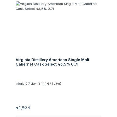
Virginia Distillery American Single Malt
Cabernet Cask Select 46,5% 0,7l
Inhalt:
0.7 Liter
(64,14 € / 1 Liter)
Regulärer Preis:
44,90 €