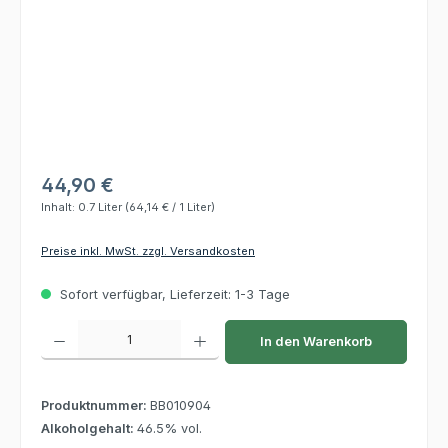
44,90 €
Inhalt:
0.7 Liter
(64,14 € / 1 Liter)
Preise inkl. MwSt. zzgl. Versandkosten
Sofort verfügbar, Lieferzeit: 1-3 Tage
Produkt Anzahl: Gib den gewünschten Wert ein oder benutze die Schaltflächen um die 
In den Warenkorb
Produktnummer:
BB010904
Alkoholgehalt:
46.5% vol.