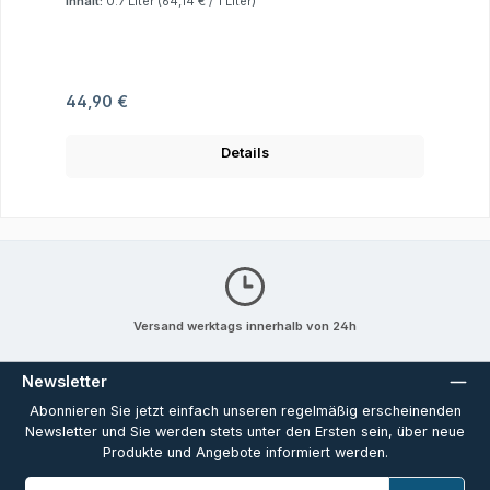
Inhalt:
0.7 Liter
(64,14 € / 1 Liter)
Regulärer Preis:
44,90 €
Details
Versand werktags innerhalb von 24h
Newsletter
Abonnieren Sie jetzt einfach unseren regelmäßig erscheinenden
Newsletter und Sie werden stets unter den Ersten sein, über neue
Produkte und Angebote informiert werden.
E-